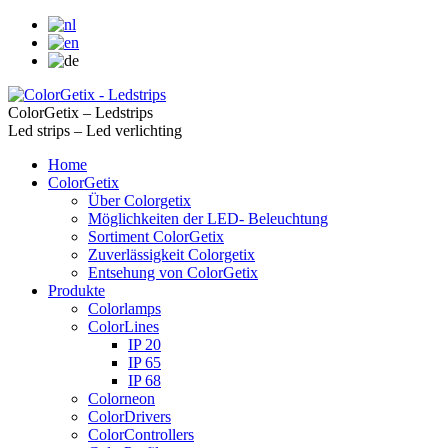
ColorGetix – Ledstrips
Led strips – Led verlichting
Home
ColorGetix
Über Colorgetix
Möglichkeiten der LED- Beleuchtung
Sortiment ColorGetix
Zuverlässigkeit Colorgetix
Entsehung von ColorGetix
Produkte
Colorlamps
ColorLines
IP 20
IP 65
IP 68
Colorneon
ColorDrivers
ColorControllers