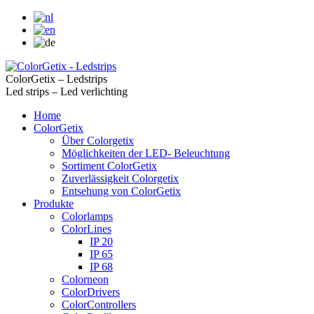
ColorGetix – Ledstrips
Led strips – Led verlichting
Home
ColorGetix
Über Colorgetix
Möglichkeiten der LED- Beleuchtung
Sortiment ColorGetix
Zuverlässigkeit Colorgetix
Entsehung von ColorGetix
Produkte
Colorlamps
ColorLines
IP 20
IP 65
IP 68
Colorneon
ColorDrivers
ColorControllers