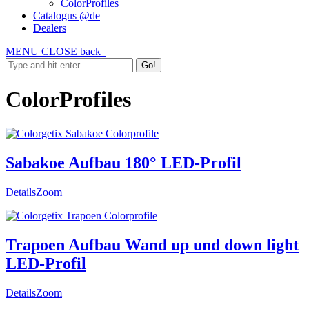
ColorProfiles
Catalogus @de
Dealers
MENU
CLOSE
back
ColorProfiles
Sabakoe Aufbau 180° LED-Profil
Details
Zoom
Trapoen Aufbau Wand up und down light
LED-Profil
Details
Zoom