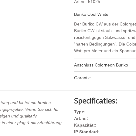
Art.nr.: 51025
Buriko Cool White
Der Buriko CW aus der Colorgetix
Buriko CW ist staub- und spritz
resistent gegen Salzwasser und 
“harten Bedingungen”. Die Colo
Watt pro Meter und ein Spannun
Anschluss Colorneon Buriko
Garantie
Specificaties:
ung und bietet ein breites
ngsprojekte. Wenn Sie sich für
Type:
igen und qualitativ
Art.nr.:
in einer plug & play Ausführung
Kapazität::
IP Standard: