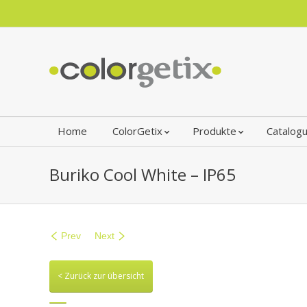
Home
ColorGetix
Produkte
Catalog
Buriko Cool White – IP65
Prev
Next
< Zurück zur übersicht